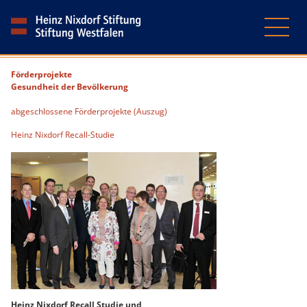
Förderprojekte
Gesundheit der Bevölkerung
abgeschlossene Förderprojekte (Auszug)
Heinz Nixdorf Recall-Studie
Heinz Nixdorf Recall Studie und