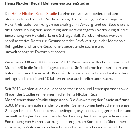
Heinz Nixdorf Recall MehrGenerationenStudie
Die
Heinz Nixdorf Recall Studie
ist eine der weltweit bedeutendsten
Studien, die sich mit der Verbesserung der frühzeitigen Vorhersage von
Herz-Kreislauferkrankungen beschäftigt. Im Vordergrund der Studie steht
die Untersuchung der Bedeutung der Herzkranzgefäß-Verkalkung für die
Entstehung von Herzinfarkt und Schlaganfall. Darüber hinaus werden
repräsentative Daten zur Gesundheit der Bevölkerung in der Metropole
Ruhrgebiet und für die Gesundheit bedeutende soziale und
umweltbezogene Faktoren erhoben.
Zwischen 2000 und 2003 wurden 4.814 Personen aus Bochum, Essen und
Mülheim/R in die Studie eingeschlossen. Die Studienteilnehmerinnen und -
teilnehmer wurden anschließend jährlich nach ihrem Gesundheitszustand
befragt und nach 5 und 10 Jahren erneut ausführlich untersucht.
Seit 2013 werden auch die Lebenspartnerinnen und Lebenspartner sowie
Kinder der Studienteilnehmer in die Heinz Nixdorf Recall
MehrGenerationenStudie eingeladen. Die Ausweitung der Studie auf rund
6.000 Menschen aufeinanderfolgender Generationen bietet die einmalige
Gelegenheit, die Rolle lebensstilbedingter, psychosozialer, genetischer und
umweltbedingter Faktoren bei der Verkalkung der Koronargefäße und der
Entstehung von Herzerkrankung in ihrer ganzen Komplexität über einen
sehr langen Zeitraum zu erforschen und besser als bisher zu verstehen.