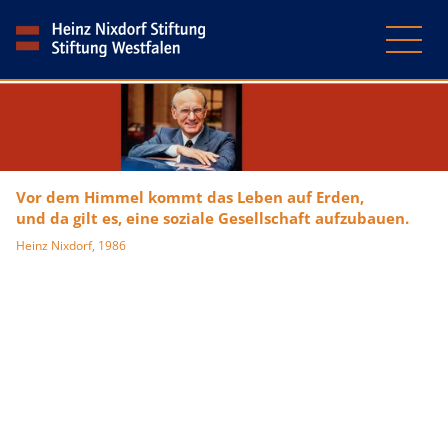
Vor dem Himmel kommt das Leben auf Erden,
und da gilt es, eine soziale Gesellschaft aufzubauen.
Heinz Nixdorf, 1986