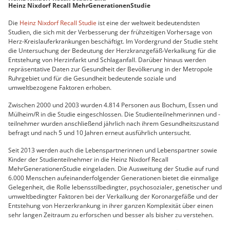
Heinz Nixdorf Recall MehrGenerationenStudie
Die
Heinz Nixdorf Recall Studie
ist eine der weltweit bedeutendsten
Studien, die sich mit der Verbesserung der frühzeitigen Vorhersage von
Herz-Kreislauferkrankungen beschäftigt. Im Vordergrund der Studie steht
die Untersuchung der Bedeutung der Herzkranzgefäß-Verkalkung für die
Entstehung von Herzinfarkt und Schlaganfall. Darüber hinaus werden
repräsentative Daten zur Gesundheit der Bevölkerung in der Metropole
Ruhrgebiet und für die Gesundheit bedeutende soziale und
umweltbezogene Faktoren erhoben.
Zwischen 2000 und 2003 wurden 4.814 Personen aus Bochum, Essen und
Mülheim/R in die Studie eingeschlossen. Die Studienteilnehmerinnen und -
teilnehmer wurden anschließend jährlich nach ihrem Gesundheitszustand
befragt und nach 5 und 10 Jahren erneut ausführlich untersucht.
Seit 2013 werden auch die Lebenspartnerinnen und Lebenspartner sowie
Kinder der Studienteilnehmer in die Heinz Nixdorf Recall
MehrGenerationenStudie eingeladen. Die Ausweitung der Studie auf rund
6.000 Menschen aufeinanderfolgender Generationen bietet die einmalige
Gelegenheit, die Rolle lebensstilbedingter, psychosozialer, genetischer und
umweltbedingter Faktoren bei der Verkalkung der Koronargefäße und der
Entstehung von Herzerkrankung in ihrer ganzen Komplexität über einen
sehr langen Zeitraum zu erforschen und besser als bisher zu verstehen.