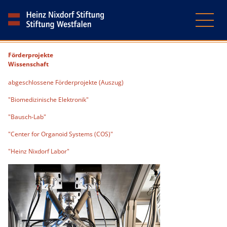
Förderprojekte
Wissenschaft
abgeschlossene Förderprojekte (Auszug)
"Biomedizinische Elektronik"
"Bausch-Lab"
"Center for Organoid Systems (COS)"
"Heinz Nixdorf Labor"