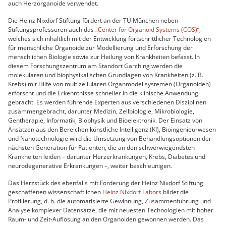
auch Herzorganoide verwendet.
Die Heinz Nixdorf Stiftung fördert an der TU München neben
Stiftungsprofessuren auch das „
Center for Organoid Systems (COS)
“,
welches sich inhaltlich mit der Entwicklung fortschrittlicher Technologien
für menschliche Organoide zur Modellierung und Erforschung der
menschlichen Biologie sowie zur Heilung von Krankheiten befasst. In
diesem Forschungszentrum am Standort Garching werden die
molekularen und biophysikalischen Grundlagen von Krankheiten (z. B.
Krebs) mit Hilfe von multizellulären Organmodellsystemen (Organoiden)
erforscht und die Erkenntnisse schneller in die klinische Anwendung
gebracht. Es werden führende Experten aus verschiedenen Disziplinen
zusammengebracht, darunter Medizin, Zellbiologie, Mikrobiologie,
Gentherapie, Informatik, Biophysik und Bioelektronik. Der Einsatz von
Ansätzen aus den Bereichen künstliche Intelligenz (KI), Bioingenieurwesen
und Nanotechnologie wird die Umsetzung von Behandlungsoptionen der
nächsten Generation für Patienten, die an den schwerwiegendsten
Krankheiten leiden – darunter Herzerkrankungen, Krebs, Diabetes und
neurodegenerative Erkrankungen –, weiter beschleunigen.
Das Herzstück des ebenfalls mit Förderung der Heinz Nixdorf Stiftung
geschaffenen wissenschaftlichen
Heinz Nixdorf Labors
bildet die
Profilierung, d. h. die automatisierte Gewinnung, Zusammenführung und
Analyse komplexer Datensätze, die mit neuesten Technologien mit hoher
Raum- und Zeit-Auflösung an den Organoiden gewonnen werden. Das