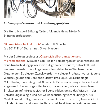
Stiftungsprofessuren und Forschungsprojekte
Die Heinz Nixdorf Stiftung fördert folgende Heinz Nixdorf-
Stiftungsprofessuren:
"Biomedizinische Elektronik"
an der TU München
(ab 2017) Prof. Dr. rer. nat. Oliver Hayden
Mit der Stiftungsprofessur „
Organoid self-organization and
micromechanics
“ („Bausch-Lab“) sollen Selbstorganisationsprozesse, die
den Strukturbildungsprozess von Organoiden steuern, entwickelt und
gesteuert werden. Das Augenmerk liegt dabei beim Wachstum von
Organoiden. Zu diesem Zweck werden mit dieser Professur verschiedene
Werkzeuge aus den Bereichen Lichtmikroskopie, Mikrorheologie,
Mikrofluidik, Bioprinting und KI-basierte Bildverarbeitung entwickelt und
angewandt. Ein wichtiges Ziel ist es, zu verstehen, wie sich komplexe
Strukturen auf mikroskopischer Ebene bilden, um so das Wissen in der
Entwicklungsbiologie und der Gewebezüchtung voranzubringen. Als
Modelle werden Organoide der menschlichen Brustdrüse, Tumoroide des
duktalen Adenokarzinoms der Bauchspeicheldrüse und seit neuestem